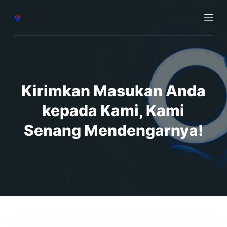
S
k
i
p
t
o
Kirimkan Masukan Anda
c
o
kepada Kami, Kami
n
Senang Mendengarnya!
t
e
n
t